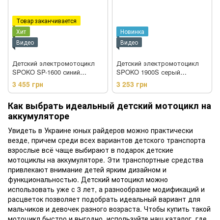
Товар заканчивается
Хит
Новинка
Видео
Видео
Детский электромотоцикл
Детский электромотоцикл
SPOKO SP-1600 синий
SPOKO 1900S серый
(42400547)
(42300212)
3 455 грн
3 253 грн
Как выбрать идеальный детский мотоцикл на
аккумуляторе
Увидеть в Украине юных райдеров можно практически
везде, причем среди всех вариантов детского транспорта
взрослые всё чаще выбирают в подарок детские
мотоциклы на аккумуляторе. Эти транспортные средства
привлекают внимание детей ярким дизайном и
функциональностью. Детский мотоцикл можно
использовать уже с 3 лет, а разнообразие модификаций и
расцветок позволяет подобрать идеальный вариант для
мальчиков и девочек разного возраста. Чтобы купить такой
мотоцикл быстро и выгодно, используйте наш каталог, где