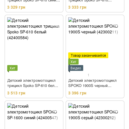
(42400586)
красный (42400587)
3 329 грн
3 333 грн
Товар заканчивается
Хит
Хит
Видео
1
Детский электромотоцикл
Детский электромотоцикл
трицикл Spoko SP-610 белый
SPOKO 1900S черный
(42400584)
(42300211)
3 513 грн
3 396 грн