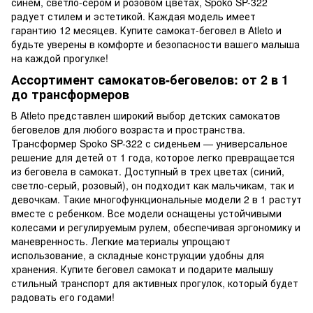
синем, светло-сером и розовом цветах, Spoko SP-322
радует стилем и эстетикой. Каждая модель имеет
гарантию 12 месяцев. Купите самокат-беговел в Atleto и
будьте уверены в комфорте и безопасности вашего малыша
на каждой прогулке!
Ассортимент самокатов-беговелов: от 2 в 1
до трансформеров
В Atleto представлен широкий выбор детских самокатов
беговелов для любого возраста и пространства.
Трансформер Spoko SP-322 с сиденьем — универсальное
решение для детей от 1 года, которое легко превращается
из беговела в самокат. Доступный в трех цветах (синий,
светло-серый, розовый), он подходит как мальчикам, так и
девочкам. Такие многофункциональные модели 2 в 1 растут
вместе с ребенком. Все модели оснащены устойчивыми
колесами и регулируемым рулем, обеспечивая эргономику и
маневренность. Легкие материалы упрощают
использование, а складные конструкции удобны для
хранения. Купите беговел самокат и подарите малышу
стильный транспорт для активных прогулок, который будет
радовать его годами!