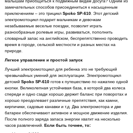
малышам приобщиться к подвижным видам досуга? Одним из
замечательных способов присоединиться к насыщенным
приключениям – это трицикл
Spoko SP-610
. Этот детский
электромотоцикл подарит мальчикам и девочкам
незабываемые веселые поездки, позволит играть
разнообразные ролевые игры, развиваться, пополнить
словарный запас на английском, беспрепятственно проводить
время в городе, сельской местности и разных местах на
природе.
Легкое управление и простой запуск
Лучший электромотоцикл для ребенка это не требующий
чрезвычайных умений для эксплуатации. Электромотоцикл
детский
Spoko SP-610
готов к путешествию по нажатию одной
кнопки. Великолепная устойчивая база, в которой два колеса
спереди и одно сзади хорошо держит баланс при поворотах и
хорошо преодолевает различные препятствия, как камни,
кирпичики, садовые канавки и т.д. Два электромотора и две
батареи обеспечивают активное и мощное движение изделия.
После полного заряда запаса энергии хватит на несколько
часов развлечений.
Если быть точнее, то: