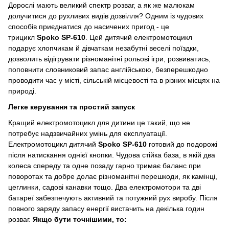
Дорослі мають великий спектр розваг, а як же малюкам
долучитися до рухливих видів дозвілля? Одним із чудових
способів приєднатися до насичених пригод - це
трицикл
Spoko SP-610
. Цей дитячий електромотоцикл
подарує хлопчикам й дівчаткам незабутні веселі поїздки,
дозволить відігрувати різноманітні рольові ігри, розвиватись,
поповнити словниковий запас англійською, безперешкодно
проводити час у місті, сільській місцевості та в різних місцях на
природі.
Легке керування та простий запуск
Кращий електромотоцикл для дитини це такий, що не
потребує надзвичайних умінь для експлуатації.
Електромотоцикл дитячий
Spoko SP-610
готовий до подорожі
після натискання однієї кнопки. Чудова стійка база, в якій два
колеса спереду та одне позаду гарно тримає баланс при
поворотах та добре долає різноманітні перешкоди, як камінці,
цеглинки, садові канавки тощо. Два електромотори та дві
батареї забезпечують активний та потужний рух виробу. Після
повного заряду запасу енергії вистачить на декілька годин
розваг.
Якщо бути точнішими, то: