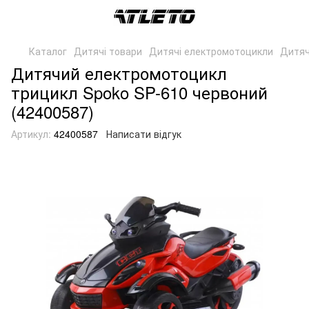
Каталог
Дитячі товари
Дитячі електромотоцикли
Дитяч
Дитячий електромотоцикл
трицикл Spoko SP-610 червоний
(42400587)
Артикул:
42400587
Написати відгук