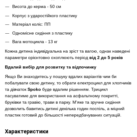
Висота до керма - 50 см
Корпус з ударостійкого пластику
Матеріал коліс: ПП
Одномісне сидіння з пластику
Вага мотоцикла - 13 кг
Кожна дитина індивідуальна на зріст та вагою, однак наведені
параметри орієнтовно охоплюють період
від 2 до 5 років
Вдалий вибір для розвитку та відпочинку
Якщо Ви знаходитесь у пошуку вдалих варіантів чим би
побалувати свою дитину, то обрати електроцикл для хлопчиків
та дівчаток
Spoko
буде вдалим рішенням. Трицикл
пасуватиме для використання на асфальтному покритті,
бруківки та гравію, трави в парку. М'яке та зручне сидіння
дозволить бавитись дитині декілька годин поспіль, а міцний
пластик готовий до більшості непередбачуваних ситуацій.
Характеристики