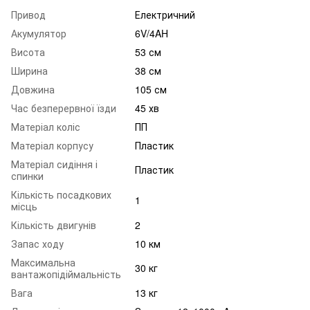
Привод
Електричний
Акумулятор
6V/4AH
Висота
53 см
Ширина
38 см
Довжина
105 см
Час безперервної їзди
45 хв
Матеріал коліс
ПП
Матеріал корпусу
Пластик
Матеріал сидіння і
Пластик
спинки
Кількість посадкових
1
місць
Кількість двигунів
2
Запас ходу
10 км
Максимальна
30 кг
вантажопідіймальність
Вага
13 кг