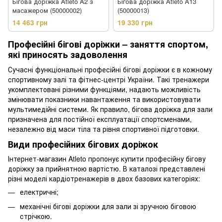
Бігова доріжка Atleto A2 з
Бігова доріжка Atleto A13
масажером (50000002)
(50000013)
14 463 грн
19 330 грн
Професійні бігові доріжки – заняття спортом,
які приносять задоволення
Сучасні функціональні професійні бігові доріжки є в кожному
спортивному залі та фітнес-центрі України. Такі тренажери
укомплектовані різними функціями, надають можливість
змінювати показники навантаження та використовувати
мультимедійні системи. Як правило, бігова доріжка для зали
призначена для постійної експлуатації спортсменами,
незалежно від маси тіла та рівня спортивної підготовки.
Види професійних бігових доріжок
Інтернет-магазин Atleto пропонує купити професійну бігову
доріжку за прийнятною вартістю. В каталозі представлені
різні моделі кардіотренажерів в двох базових категоріях:
електричні;
механічні бігові доріжки для зали зі зручною біговою
стрічкою.