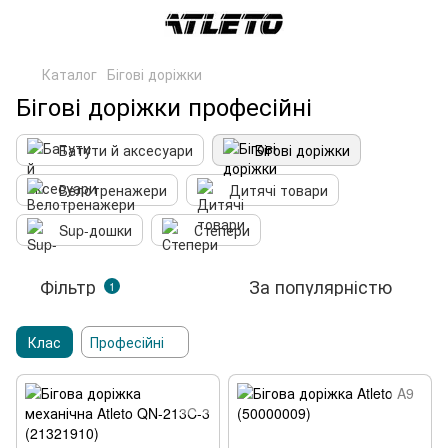
Каталог
Бігові доріжки
Бігові доріжки професійні
Батути й аксесуари
Бігові доріжки
Велотренажери
Дитячі товари
Sup-дошки
Степери
Фільтр
За популярністю
1
Клас
Професійні