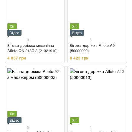
Хіт
Хіт
Відео
Відео
3
5
Бігова доріжка механічна
Бігова доріжка Atleto A9
Atleto QN-213C-3 (21321910)
(50000009)
4 037 грн
8 423 грн
Хіт
Відео
Хіт
5
4