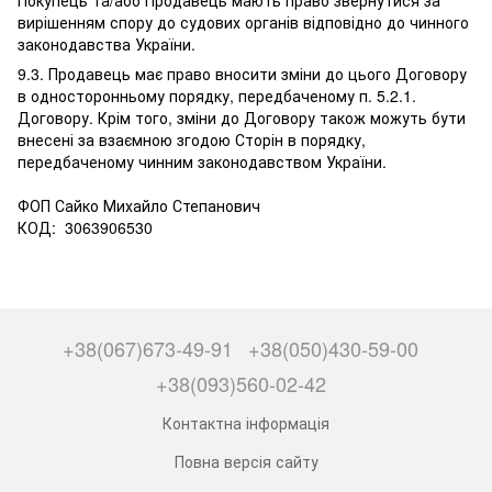
Покупець та/або Продавець мають право звернутися за
вирішенням спору до судових органів відповідно до чинного
законодавства України.
9.3. Продавець має право вносити зміни до цього Договору
в односторонньому порядку, передбаченому п. 5.2.1.
Договору. Крім того, зміни до Договору також можуть бути
внесені за взаємною згодою Сторін в порядку,
передбаченому чинним законодавством України.
ФОП Сайко Михайло Степанович
КОД:
3063906530
+38(067)673-49-91
+38(050)430-59-00
+38(093)560-02-42
Контактна інформація
Повна версія сайту