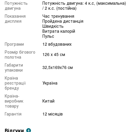
Потужність
Потужність двигуна: 4 к.с, (максимальна)
двигуна
/ 2 к.с. (постійна)
Показання
Час тренування
дисплея
Пройдена дистанція
Швидкість
Витрата калорій
Пульс
Програми
12 вбудованих
Розмір бігового
126 х 45 см
полотна
Габарити
32,5х169х76 cм
упаковки
Країна
реєстрації
Україна
бренду
Країна-
виробник
Китай
товару
Гарантія
12 місяців
Відгуки
4