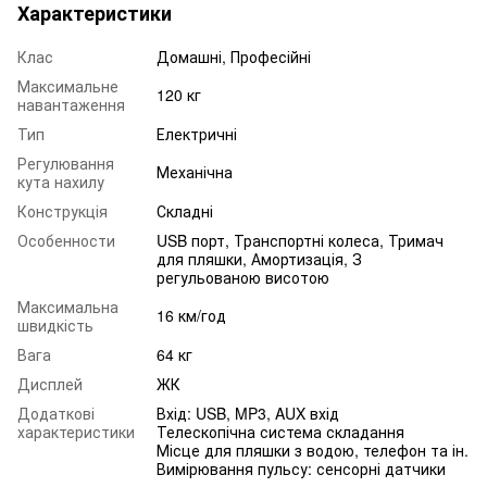
Характеристики
Клас
Домашні, Професійні
Максимальне
120 кг
навантаження
Тип
Електричні
Регулювання
Механічна
кута нахилу
Конструкція
Складні
Особенности
USB порт, Транспортні колеса, Тримач
для пляшки, Амортизація, З
регульованою висотою
Максимальна
16 км/год
швидкість
Вага
64 кг
Дисплей
ЖК
Додаткові
Вхід: USB, MP3, AUX вхід
характеристики
Телескопічна система складання
Місце для пляшки з водою, телефон та ін.
Вимірювання пульсу: сенсорні датчики