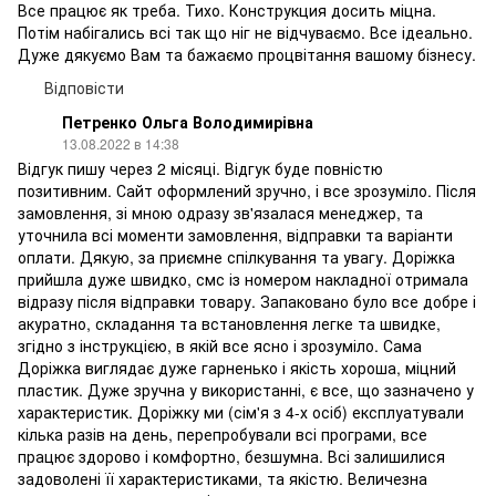
Все працює як треба. Тихо. Конструкция досить міцна.
Потім набігались всі так що ніг не відчуваємо. Все ідеально.
Дуже дякуємо Вам та бажаємо процвітання вашому бізнесу.
Відповісти
Петренко Ольга Володимирівна
13.08.2022 в 14:38
Відгук пишу через 2 місяці. Відгук буде повністю
позитивним. Сайт оформлений зручно, і все зрозуміло. Після
замовлення, зі мною одразу зв'язалася менеджер, та
уточнила всі моменти замовлення, відправки та варіанти
оплати. Дякую, за приємне спілкування та увагу. Доріжка
прийшла дуже швидко, смс із номером накладної отримала
відразу після відправки товару. Запаковано було все добре і
акуратно, складання та встановлення легке та швидке,
згідно з інструкцією, в якій все ясно і зрозуміло. Сама
Доріжка виглядає дуже гарненько і якість хороша, міцний
пластик. Дуже зручна у використанні, є все, що зазначено у
характеристик. Доріжку ми (сім'я з 4-х осіб) експлуатували
кілька разів на день, перепробували всі програми, все
працює здорово і комфортно, безшумна. Всі залишилися
задоволені її характеристиками, та якістю. Величезна