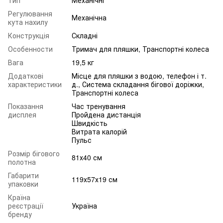
Регулювання
Механічна
кута нахилу
Конструкція
Складні
Особенности
Тримач для пляшки, Транспортні колеса
Вага
19,5 кг
Додаткові
Місце для пляшки з водою, телефон і т.
характеристики
д., Система складання бігової доріжки,
Транспортні колеса
Показання
Час тренування
дисплея
Пройдена дистанція
Швидкість
Витрата калорій
Пульс
Розмір бігового
81х40 см
полотна
Габарити
119х57х19 см
упаковки
Країна
реєстрації
Україна
бренду