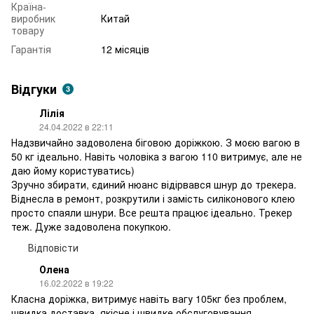
Країна-
виробник
Китай
товару
Гарантія
12 місяців
Відгуки
3
Лілія
24.04.2022 в 22:11
Надзвичайно задоволена біговою доріжкою. З моєю вагою в
50 кг ідеально. Навіть чоловіка з вагою 110 витримує, але не
даю йому користуватись)
Зручно збирати, єдиний нюанс відірвався шнур до трекера.
Віднесла в ремонт, розкрутили і замість силіконового клею
просто спаяли шнури. Все решта працює ідеально. Трекер
теж. Дуже задоволена покупкою.
Відповісти
Олена
16.02.2022 в 19:22
Класна доріжка, витримує навіть вагу 105кг без проблем,
швидка доставка, якісне і швидке обслуговування.