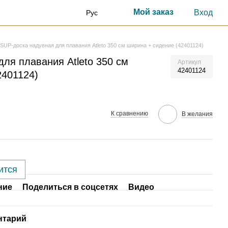
Мой заказ
Вход
Рус
SUP-доска надувная для плавания Atleto 350 см ширина + сидение (42401124)
ля плавания Atleto 350 см
Артикул
42401124
2401124)
К сравнению
В желания
ится
ние
Поделиться в соцсетях
Видео
нтарий