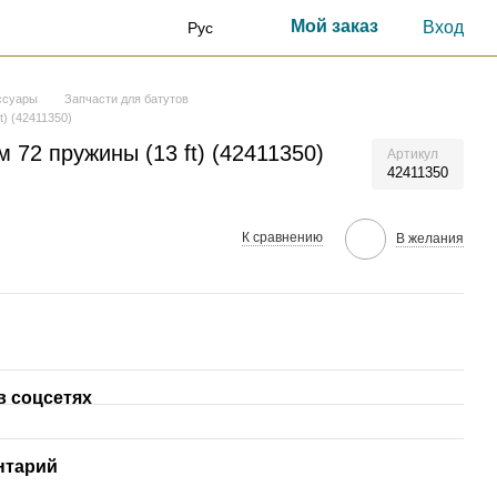
Мой заказ
Вход
Рус
ссуары
Запчасти для батутов
t) (42411350)
м 72 пружины (13 ft) (42411350)
Артикул
42411350
К сравнению
В желания
в соцсетях
нтарий