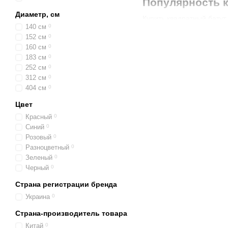
Популярность 
Диаметр, см
Купить квадратный батут
140 см
0
популярность благодаря 
152 см
0
семейного активного отд
160 см
0
Прыжковая поверхнос
183 см
0
252 см
0
Форма квадрата усил
312 см
0
Угловые стойки выше
404 см
0
Прямые линии и четк
Цвет
Красный
0
Простота размещения
Синий
0
Выбирая квадрат, вы га
Розовый
0
выходных. Поэтому зака
Разноцветный
0
Зеленый
0
Особенности д
Черный
0
Квадратные батуты подхо
Страна регистрации бренда
Наличие компактных 
Украина
0
пространстве.
Страна-производитель товара
Высокие угловые стой
Китай
0