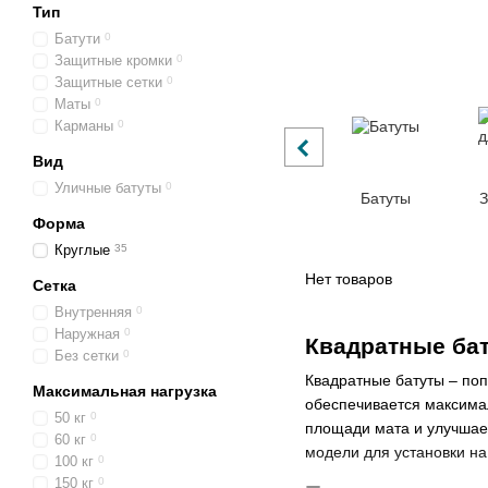
Тип
Батути
0
Защитные кромки
0
Защитные сетки
0
Маты
0
Карманы
0
Вид
Уличные батуты
0
Батуты
З
Форма
Круглые
35
Нет товаров
Сетка
Внутренняя
0
Наружная
0
Квадратные ба
Без сетки
0
Квадратные батуты – по
Максимальная нагрузка
обеспечивается максима
50 кг
0
площади мата и улучшает
60 кг
0
модели для установки на
100 кг
0
150 кг
0