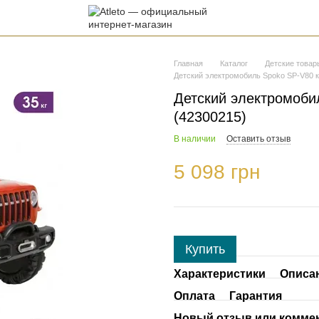
Главная
Каталог
Детские товар
Детский электромобиль Spoko SP-V80 
Детский электромоби
(42300215)
В наличии
Оставить отзыв
5 098 грн
Купить
Характеристики
Описа
Оплата
Гарантия
Новый отзыв или комме