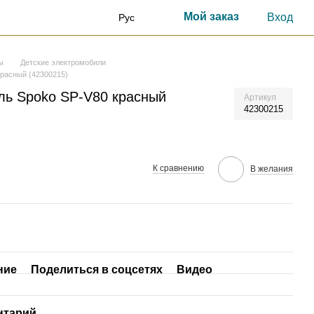
Мой заказ
Вход
Рус
ы
Детские электромобили
красный (42300215)
ль Spoko SP-V80 красный
Артикул
42300215
К сравнению
В желания
ние
Поделиться в соцсетях
Видео
нтарий