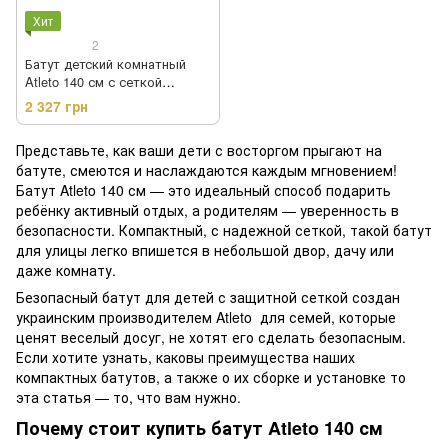
Хит
2
Батут детский комнатный
Atleto 140 см с сеткой
красный (21000401)
2 327 грн
Представьте, как ваши дети с восторгом прыгают на
батуте, смеются и наслаждаются каждым мгновением!
Батут Atleto 140 см — это идеальный способ подарить
ребёнку активный отдых, а родителям — уверенность в
безопасности. Компактный, с надежной сеткой, такой батут
для улицы легко впишется в небольшой двор, дачу или
даже комнату.
Безопасный батут для детей с защитной сеткой создан
украинским производителем Atleto для семей, которые
ценят веселый досуг, не хотят его сделать безопасным.
Если хотите узнать, каковы преимущества наших
компактных батутов, а также о их сборке и установке то
эта статья — то, что вам нужно.
Почему стоит купить батут Atleto 140 см