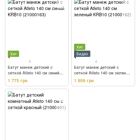
Хит
Хит
Видео
4
4
Батут манеж детский с
Батут манеж детский с
сеткой Atleto 140 см синий
сеткой Atleto 140 см зеленый
KRB10 (21000163)
KRB10 (21000162)
1 775 грн
1 809 грн