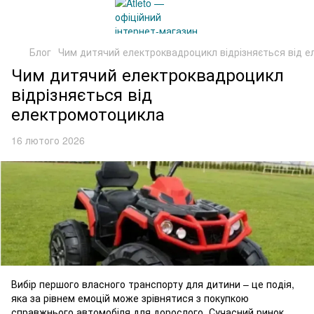
Блог
Чим дитячий електроквадроцикл відрізняється від 
Чим дитячий електроквадроцикл
відрізняється від
електромотоцикла
16 лютого 2026
Вибір першого власного транспорту для дитини – це подія,
яка за рівнем емоцій може зрівнятися з покупкою
справжнього автомобіля для дорослого. Сучасний ринок