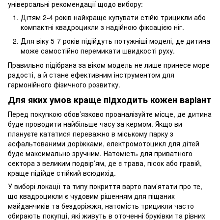
універсальні рекомендації щодо вибору:
Дітям 2-4 років найкраще купувати стійкі трицикли або
компактні квадроцикли з надійною фіксацією ніг.
Для віку 5-7 років підійдуть потужніші моделі, де дитина
може самостійно перемикати швидкості руху.
Правильно підібрана за віком модель не лише принесе море
радості, а й стане ефективним інструментом для
гармонійного фізичного розвитку.
Для яких умов краще підходить кожен варіант
Перед покупкою обов’язково проаналізуйте місце, де дитина
буде проводити найбільше часу за кермом. Якщо ви
плануєте кататися переважно в міському парку з
асфальтованими доріжками, електромотоцикл для дітей
буде максимально зручним. Натомість для приватного
сектора з великим подвір’ям, де є трава, пісок або гравій,
краще підійде стійкий всюдихід.
У виборі локації та типу покриття варто пам’ятати про те,
що квадроцикли є чудовим рішенням для піщаних
майданчиків та бездоріжжя, натомість трицикли часто
обирають покупці, які живуть в оточенні бруківки та рівних