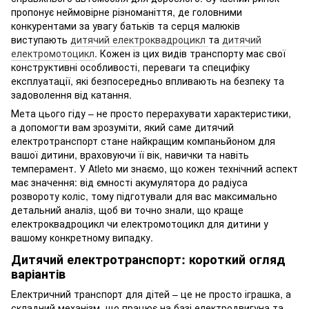
пропонує неймовірне різноманіття, де головними
конкурентами за увагу батьків та серця малюків
виступають
дитячий електроквадроцикл
та
дитячий
електромотоцикл
. Кожен із цих видів транспорту має свої
конструктивні особливості, переваги та специфіку
експлуатації, які безпосередньо впливають на безпеку та
задоволення від катання.
Мета цього гіду – не просто перерахувати характеристики,
а допомогти вам зрозуміти, який саме дитячий
електротранспорт стане найкращим компаньйоном для
вашої дитини, враховуючи її вік, навички та навіть
темперамент. У Atleto ми знаємо, що кожен технічний аспект
має значення: від ємності акумулятора до радіуса
розвороту коліс, тому підготували для вас максимально
детальний аналіз, щоб ви точно знали, що краще
електроквадроцикл чи електромотоцикл для дитини у
вашому конкретному випадку.
Дитячий електротранспорт: короткий огляд
варіантів
Електричний транспорт для дітей – це не просто іграшка, а
складний механізм, що працює на базі електродвигуна та