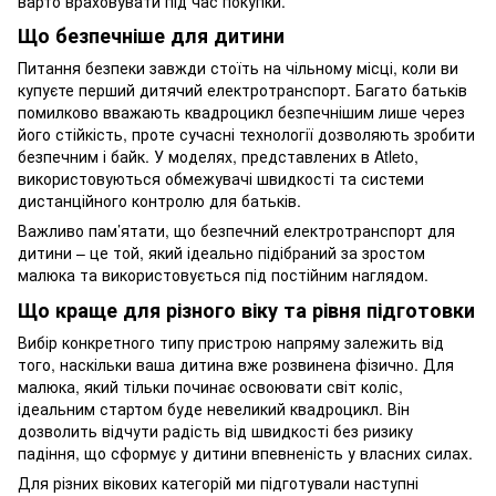
варто враховувати під час покупки.
Що безпечніше для дитини
Питання безпеки завжди стоїть на чільному місці, коли ви
купуєте перший дитячий електротранспорт. Багато батьків
помилково вважають квадроцикл безпечнішим лише через
його стійкість, проте сучасні технології дозволяють зробити
безпечним і байк. У моделях, представлених в Atleto,
використовуються обмежувачі швидкості та системи
дистанційного контролю для батьків.
Важливо пам’ятати, що безпечний електротранспорт для
дитини – це той, який ідеально підібраний за зростом
малюка та використовується під постійним наглядом.
Що краще для різного віку та рівня підготовки
Вибір конкретного типу пристрою напряму залежить від
того, наскільки ваша дитина вже розвинена фізично. Для
малюка, який тільки починає освоювати світ коліс,
ідеальним стартом буде невеликий квадроцикл. Він
дозволить відчути радість від швидкості без ризику
падіння, що сформує у дитини впевненість у власних силах.
Для різних вікових категорій ми підготували наступні