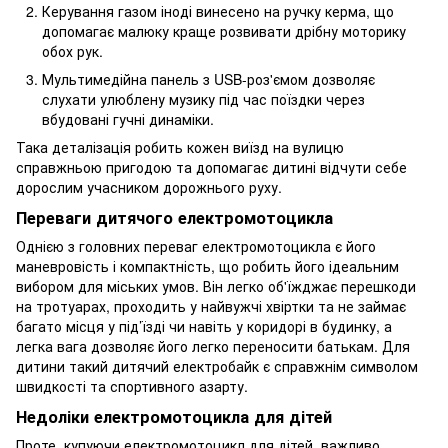
Керування газом іноді винесено на ручку керма, що
допомагає малюку краще розвивати дрібну моторику
обох рук.
Мультимедійна панель з USB-роз'ємом дозволяє
слухати улюблену музику під час поїздки через
вбудовані гучні динаміки.
Така деталізація робить кожен виїзд на вулицю
справжньою пригодою та допомагає дитині відчути себе
дорослим учасником дорожнього руху.
Переваги дитячого електромотоцикла
Однією з головних переваг електромотоцикла є його
маневровість і компактність, що робить його ідеальним
вибором для міських умов. Він легко об'їжджає перешкоди
на тротуарах, проходить у найвужчі хвіртки та не займає
багато місця у під’їзді чи навіть у коридорі в будинку, а
легка вага дозволяє його легко переносити батькам. Для
дитини такий дитячий електробайк є справжнім символом
швидкості та спортивного азарту.
Недоліки електромотоцикла для дітей
Проте, купуючи електромотоцикл для дітей, важливо