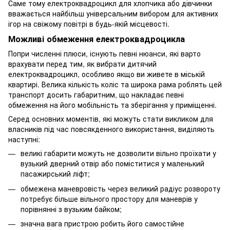
Саме тому електроквадроцикл для хлопчика або дівчинки
вважається найбільш універсальним вибором для активних
ігор на свіжому повітрі в будь-якій місцевості.
Можливі обмеження електроквадроцикла
Попри численні плюси, існують певні нюанси, які варто
врахувати перед тим, як вибрати дитячий
електроквадроцикл, особливо якщо ви живете в міській
квартирі. Велика кількість коліс та широка рама роблять цей
транспорт досить габаритним, що накладає певні
обмеження на його мобільність та зберігання у приміщенні.
Серед основних моментів, які можуть стати викликом для
власників під час повсякденного використання, виділяють
наступні:
великі габарити можуть не дозволити вільно проїхати у
вузький дверний отвір або поміститися у маленький
пасажирський ліфт;
обмежена маневровість через великий радіус розвороту
потребує більше вільного простору для маневрів у
порівнянні з вузьким байком;
значна вага пристрою робить його самостійне