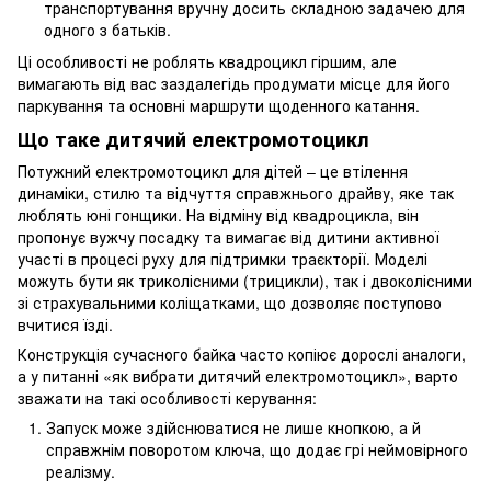
транспортування вручну досить складною задачею для
одного з батьків.
Ці особливості не роблять квадроцикл гіршим, але
вимагають від вас заздалегідь продумати місце для його
паркування та основні маршрути щоденного катання.
Що таке дитячий електромотоцикл
Потужний електромотоцикл для дітей – це втілення
динаміки, стилю та відчуття справжнього драйву, яке так
люблять юні гонщики. На відміну від квадроцикла, він
пропонує вужчу посадку та вимагає від дитини активної
участі в процесі руху для підтримки траєкторії. Моделі
можуть бути як триколісними (трицикли), так і двоколісними
зі страхувальними коліщатками, що дозволяє поступово
вчитися їзді.
Конструкція сучасного байка часто копіює дорослі аналоги,
а у питанні «як вибрати дитячий електромотоцикл», варто
зважати на такі особливості керування:
Запуск може здійснюватися не лише кнопкою, а й
справжнім поворотом ключа, що додає грі неймовірного
реалізму.