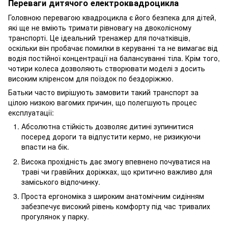
Переваги дитячого електроквадроцикла
Головною перевагою квадроцикла є його безпека для дітей,
які ще не вміють тримати рівновагу на двоколісному
транспорті. Це ідеальний тренажер для початківців,
оскільки він пробачає помилки в керуванні та не вимагає від
водія постійної концентрації на балансуванні тіла. Крім того,
чотири колеса дозволяють створювати моделі з досить
високим кліренсом для поїздок по бездоріжжю.
Батьки часто вирішують замовити такий транспорт за
цілою низкою вагомих причин, що полегшують процес
експлуатації:
Абсолютна стійкість дозволяє дитині зупинитися
посеред дороги та відпустити кермо, не ризикуючи
впасти на бік.
Висока прохідність дає змогу впевнено почуватися на
траві чи гравійних доріжках, що критично важливо для
заміського відпочинку.
Проста ергономіка з широким анатомічним сидінням
забезпечує високий рівень комфорту під час тривалих
прогулянок у парку.