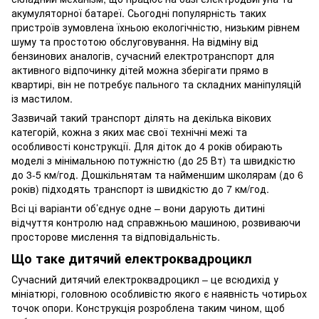
акумуляторної батареї. Сьогодні популярність таких
пристроїв зумовлена їхньою екологічністю, низьким рівнем
шуму та простотою обслуговування. На відміну від
бензинових аналогів, сучасний електротранспорт для
активного відпочинку дітей можна зберігати прямо в
квартирі, він не потребує пального та складних маніпуляцій
із мастилом.
Зазвичай такий транспорт ділять на декілька вікових
категорій, кожна з яких має свої технічні межі та
особливості конструкції. Для діток до 4 років обирають
моделі з мінімальною потужністю (до 25 Вт) та швидкістю
до 3-5 км/год. Дошкільнятам та найменшим школярам (до 6
років) підходять транспорт із швидкістю до 7 км/год.
Всі ці варіанти об’єднує одне – вони дарують дитині
відчуття контролю над справжньою машиною, розвиваючи
просторове мислення та відповідальність.
Що таке дитячий електроквадроцикл
Сучасний дитячий електроквадроцикл – це всюдихід у
мініатюрі, головною особливістю якого є наявність чотирьох
точок опори. Конструкція розроблена таким чином, щоб