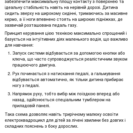
забезпечити максимальну площу контакту з поверхнею та
ідеальну стабільність навіть на нерівній дорозі. Дитина
сидить зверху на широкому сидінні, тримаючись за масивне
кермо, а її ноги впевнено стоять на широких підніжках, де
зазвичай розташована педаль газу.
Принцип керування цією технікою максимально спрощений і
базується на інтуїтивних діях маленького водія, що важливо
для навчання:
Запуск системи відбувається за допомогою кнопки або
ключа, що часто супроводжується реалістичним звуком
працюючого двигуна.
Рух починається з натискання педалі, а гальмування
відбувається автоматично, як тільки дитина прибирає
ногу з педалі.
Напрямок руху, тобто вибір між поїздкою вперед або
назад, здійснюється спеціальним тумблером на
приладовій панелі.
Така схема дозволяє навіть трирічному малюку освоїти
електроквадроцикл для дітей за лічені хвилини без довгих і
складних пояснень з боку дорослих.