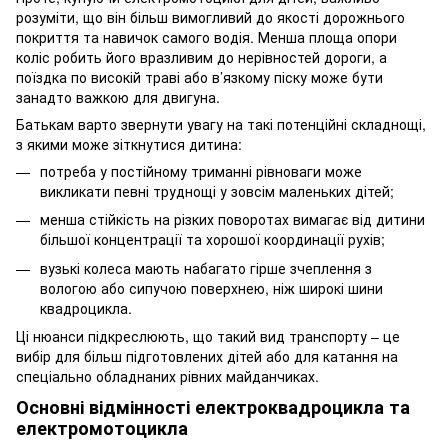
розуміти, що він більш вимогливий до якості дорожнього
покриття та навичок самого водія. Менша площа опори
коліс робить його вразливим до нерівностей дороги, а
поїздка по високій траві або в’язкому піску може бути
занадто важкою для двигуна.
Батькам варто звернути увагу на такі потенційні складнощі,
з якими може зіткнутися дитина:
потреба у постійному триманні рівноваги може
викликати певні труднощі у зовсім маленьких дітей;
менша стійкість на різких поворотах вимагає від дитини
більшої концентрації та хорошої координації рухів;
вузькі колеса мають набагато гірше зчеплення з
вологою або сипучою поверхнею, ніж широкі шини
квадроцикла.
Ці нюанси підкреслюють, що такий вид транспорту – це
вибір для більш підготовлених дітей або для катання на
спеціально обладнаних рівних майданчиках.
Основні відмінності електроквадроцикла та
електромотоцикла