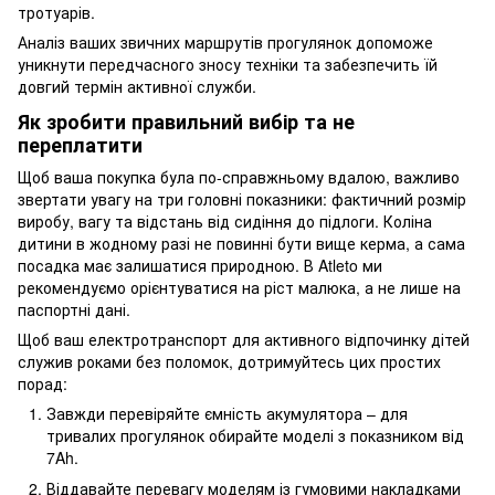
тротуарів.
Аналіз ваших звичних маршрутів прогулянок допоможе
уникнути передчасного зносу техніки та забезпечить їй
довгий термін активної служби.
Як зробити правильний вибір та не
переплатити
Щоб ваша покупка була по-справжньому вдалою, важливо
звертати увагу на три головні показники: фактичний розмір
виробу, вагу та відстань від сидіння до підлоги. Коліна
дитини в жодному разі не повинні бути вище керма, а сама
посадка має залишатися природною. В Atleto ми
рекомендуємо орієнтуватися на ріст малюка, а не лише на
паспортні дані.
Щоб ваш електротранспорт для активного відпочинку дітей
служив роками без поломок, дотримуйтесь цих простих
порад:
Завжди перевіряйте ємність акумулятора – для
тривалих прогулянок обирайте моделі з показником від
7Ah.
Віддавайте перевагу моделям із гумовими накладками