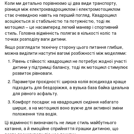
Коли ми детально порівнюємо ці два види транспорту,
різниця між електроквадроциклом і електромотоциклом
стає очевидною навіть на перший погляд. Квадроцикл
асоціюється зі стабільністю та потужністю, тоді як
мотоцикл – це насамперед легкий маневр і спортивний
стиль. Головна відмінність полягає в кількості коліс та
точках розподілу ваги дитини.
Якщо розглядати технічну сторону цього питання глибше,
можна виділити наступні вагомі розбіжності між моделями:
Рівень стійкості: квадроцикл не потребує жодної участі
дитини у підтримці балансу, тоді як мотоцикл стимулює
розвиток рівноваги.
Параметри прохідності: широка колія всюдихода краще
підходить для бездоріжжя, а вузька база байка ідеальна
для рівного асфальту.
Комфорт посадки: на квадроциклі сидіння набагато
ширше, а на мотоциклі воно вужче для активної зміни
положення тіла водія.
Ці відмінності визначають не лише стиль майбутнього
катання, а й емоційне сприйняття іграшки дитиною, що