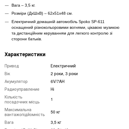
Вага – 3,5 кг.
Розміри (ДхШхВ) – 62х51х48 см.
Електричний домашній автомобіль Spoko SP-611
оснащений різнокольоровими вогнями, цікавою музикою
та дистанційним керуванням для легкого контролю зі
сторони батьків.
Характеристики
Привод
Електричний
Вік
2 роки, 3 роки
Акумулятор
6V/7AH
Радиоуправление
Ні
Кількість
1
посадочних місць
Максимальна
50 кг
вантажопідйомність
Вага
3,5 кг