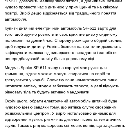
SP-611 дозволить малюку звеселятися, а дбайливим батькам
чудово провести час з дитиною у приміщенні та на свіжому
повітрі. Виріб дещо відрізняється від традиційного поняття
автомобіля.
Купити дитячий електричний автомобіль SP-611 варто для
того, щоб зручно розмістити своє крихітне диво у сидячому
положенні на деякий час. Спереду розміщено обідній столик,
щоб годувати дитину. Ремінь безпеки на три точки дозволить
зафіксувати малюка від випадкового випадання і запобігти
непередбачуваній втечі у більш дорослому віці.
Модель Spoko SP-611 ззаду на корпусі має ручки для
тримання, відтак малюки можуть спиратися на виріб та
тренуватися у ходьбі. Спочатку вони намагатимуться лише
штовхати автівку, згодом забажають тягнути, а далі відчують
рівновагу тіла та будуть активно мандрувати.
Окрім цього, обрати електричний автомобіль дитячий буде
чудовою ідеєю завдяки тому, що автівка слугує своєрідним
розважальним центром. У виріб інстальовано динамік для
відтворення музики, ритмічних дитячих пісень та тематичних
звуків. Також є ряд кольорових світлових вогнів, що зацікавлять