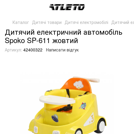
Каталог
Дитячі товари
Дитячі електромобілі
Дитячий е
Дитячий електричний автомобіль
Spoko SP-611 жовтий
Артикул:
42400322
Написати відгук