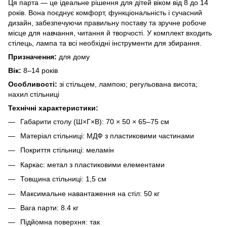
Ця парта — це ідеальне рішення для дітей віком від 8 до 14
років. Вона поєднує комфорт, функціональність і сучасний
дизайн, забезпечуючи правильну поставу та зручне робоче
місце для навчання, читання й творчості. У комплект входить
стілець, лампа та всі необхідні інструменти для збирання.
Призначення:
для дому
Вік:
8–14 років
Особливості:
зі стільцем, лампою; регульована висота;
нахил стільниці
Технічні характеристики:
Габарити столу (Ш×Г×В): 70 × 50 × 65–75 см
Матеріал стільниці: МДФ з пластиковими частинами
Покриття стільниці: меламін
Каркас: метал з пластиковими елементами
Товщина стільниці: 1,5 cм
Максимальне навантаження на стіл: 50 кг
Вага парти: 8.4 кг
Підйомна поверхня: так