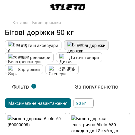
Каталог
Бігові доріжки
Бігові доріжки 90 кг
Батути й аксесуари
Бігові доріжки
Велотренажери
Дитячі товари
Sup-дошки
Степери
Фільтр
За популярністю
1
Максимальне навантаження
90 кг