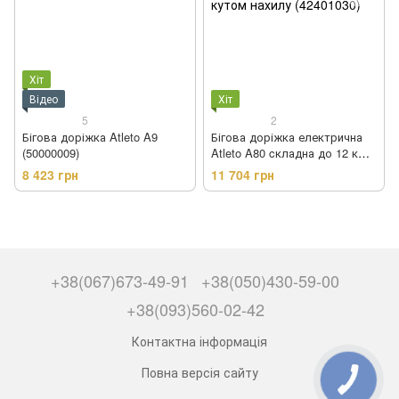
Хіт
Відео
Хіт
5
2
Бігова доріжка Atleto A9
Бігова доріжка електрична
(50000009)
Atleto A80 cкладна до 12 км/
год з кутом нахилу (42401030)
8 423 грн
11 704 грн
+38(067)673-49-91
+38(050)430-59-00
+38(093)560-02-42
Контактна інформація
Повна версія сайту