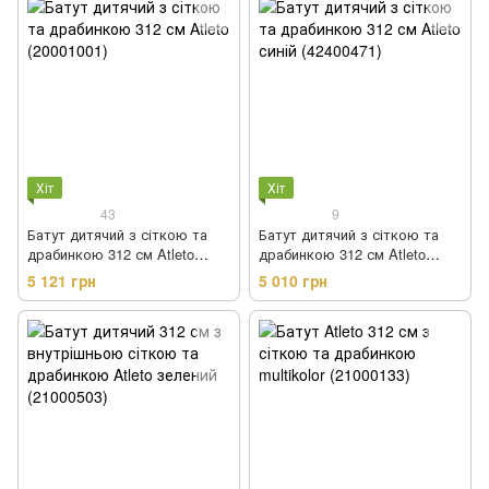
Хіт
Хіт
43
9
Батут дитячий з сіткою та
Батут дитячий з сіткою та
драбинкою 312 см Atleto
драбинкою 312 см Atleto
(20001001)
синій (42400471)
5 121 грн
5 010 грн