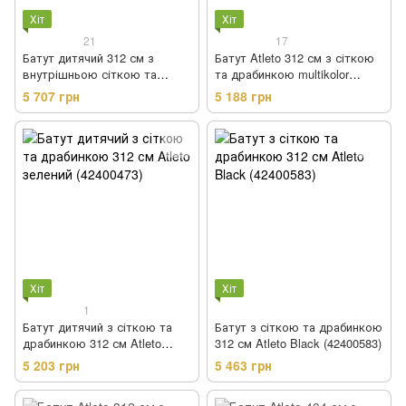
Хіт
Хіт
21
17
Батут дитячий 312 см з
Батут Atleto 312 см з сіткою
внутрішньою сіткою та
та драбинкою multikolor
драбинкою Atleto зелений
(21000133)
5 707 грн
5 188 грн
(21000503)
Хіт
Хіт
1
Батут дитячий з сіткою та
Батут з сіткою та драбинкою
драбинкою 312 см Atleto
312 см Atleto Black (42400583)
зелений (42400473)
5 203 грн
5 463 грн