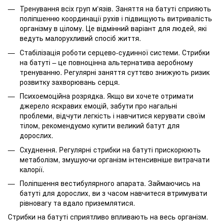
Тренування всіх груп м'язів. Заняття на батуті сприяють
поліпшенню координації рухів і підвищують витривалість
організму в цілому. Це відмінний варіант для людей, які
ведуть малорухливий спосіб життя.
Стабілізація роботи серцево-судинної системи. Стрибки
на батуті – це повноцінна альтернатива аеробному
тренуванню. Регулярні заняття суттєво знижують ризик
розвитку захворювань серця.
Психоемоційна розрядка. Якщо ви хочете отримати
джерело яскравих емоцій, забути про нагальні
проблеми, відчути легкість і навчитися керувати своїм
тілом, рекомендуємо купити великий батут для
дорослих.
Схуднення. Регулярні стрибки на батуті прискорюють
метаболізм, змушуючи організм інтенсивніше витрачати
калорії.
Поліпшення вестибулярного апарата. Займаючись на
батуті для дорослих, ви з часом навчитеся втримувати
рівновагу та вдало приземлятися.
Стрибки на батуті сприятливо впливають на весь організм.