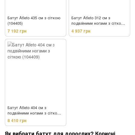
Батут Atleto 435 см з сіткою
Батут Atleto 312 см з
(104405)
подвійними ногами з сіткою
(104408)
7 192 грн
4 937 грн
Батут Atleto 404 см з
подвійними ногами з сіткою
(104409)
8 410 грн
Як вибрати батут для дорослих? Корисні