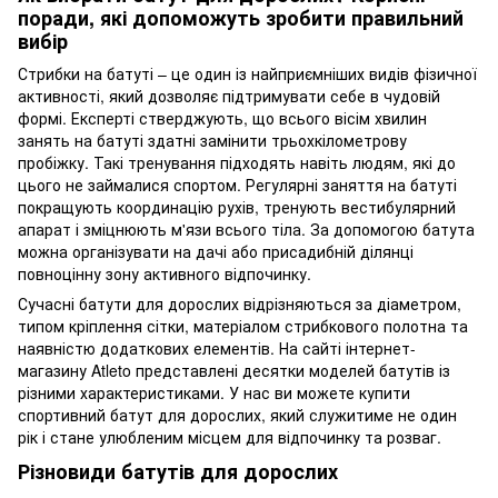
поради, які допоможуть зробити правильний
вибір
Стрибки на батуті – це один із найприємніших видів фізичної
активності, який дозволяє підтримувати себе в чудовій
формі. Експерті стверджують, що всього вісім хвилин
занять на батуті здатні замінити трьохкілометрову
пробіжку. Такі тренування підходять навіть людям, які до
цього не займалися спортом. Регулярні заняття на батуті
покращують координацію рухів, тренують вестибулярний
апарат і зміцнюють м'язи всього тіла. За допомогою батута
можна організувати на дачі або присадибній ділянці
повноцінну зону активного відпочинку.
Сучасні батути для дорослих відрізняються за діаметром,
типом кріплення сітки, матеріалом стрибкового полотна та
наявністю додаткових елементів. На сайті інтернет-
магазину Atleto представлені десятки моделей батутів із
різними характеристиками. У нас ви можете купити
спортивний батут для дорослих, який служитиме не один
рік і стане улюбленим місцем для відпочинку та розваг.
Різновиди батутів для дорослих