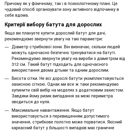
Причому як у фізичному, так і в психологічному плані. Це
чудовий спосіб організувати зону активного відпочинку в
себе вдома.
Критерії вибору батута для дорослих
Якщо ви плануєте купити дорослий батут для дачі,
рекомендуємо звернути увагу на такі параметри:
Діаметр стрибкової зони. Він визначає, скільки людей
можуть одночасно безпечно тренуватися на батуті.
Рекомендуємо звернути увагу на вироби з діаметром від
312 см. Такий батут підходить для одночасного
використання двома дітьми та одним дорослим.
Висота сітки. Не всі дорослі батути укомплектовуються
захисною сіткою. Однак ми все ж таки рекомендуємо
зупинити свій вибір на моделях з додатковим захистом.
Завдяки йому ризик випадання за межі периметра
зводиться до нуля.
Максимальне навантаження. Якщо батут
використовується з перевищенням допустимого
значення, стрибкове полотно може порватися. Якісний
каркасний батут у більшості випадків має граничне