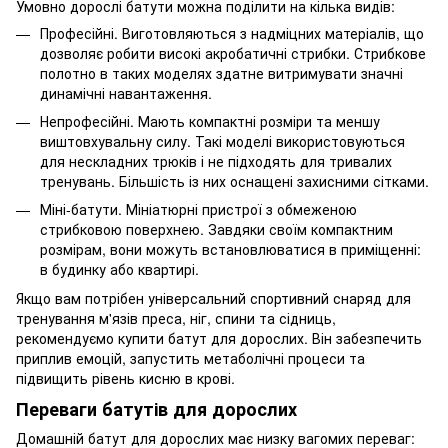
Умовно дорослі батути можна поділити на кілька видів:
Професійні. Виготовляються з надміцних матеріалів, що
дозволяє робити високі акробатичні стрибки. Стрибкове
полотно в таких моделях здатне витримувати значні
динамічні навантаження.
Непрофесійні. Мають компактні розміри та меншу
виштовхувальну силу. Такі моделі використовуються
для нескладних трюків і не підходять для тривалих
тренувань. Більшість із них оснащені захисними сітками.
Міні-батути. Мініатюрні пристрої з обмеженою
стрибковою поверхнею. Завдяки своїм компактним
розмірам, вони можуть встановлюватися в приміщенні:
в будинку або квартирі.
Якщо вам потрібен універсальний спортивний снаряд для
тренування м'язів преса, ніг, спини та сідниць,
рекомендуємо купити батут для дорослих. Він забезпечить
приплив емоцій, запустить метаболічні процеси та
підвищить рівень кисню в крові.
Переваги батутів для дорослих
Домашній батут для дорослих має низку вагомих переваг: