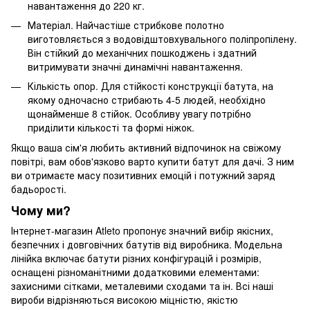
навантаження до 220 кг.
Матеріал. Найчастіше стрибкове полотно
виготовляється з водовідштовхувального поліпропілену.
Він стійкий до механічних пошкоджень і здатний
витримувати значні динамічні навантаження.
Кількість опор. Для стійкості конструкції батута, на
якому одночасно стрибають 4-5 людей, необхідно
щонайменше 8 стійок. Особливу увагу потрібно
приділити кількості та формі ніжок.
Якщо ваша сім'я любить активний відпочинок на свіжому
повітрі, вам обов'язково варто купити батут для дачі. З ним
ви отримаєте масу позитивних емоцій і потужний заряд
бадьорості.
Чому ми?
Інтернет-магазин Atleto пропонує значний вибір якісних,
безпечних і довговічних батутів від виробника. Модельна
лінійка включає батути різних конфігурацій і розмірів,
оснащені різноманітними додатковими елементами:
захисними сітками, металевими сходами та ін. Всі наші
вироби відрізняються високою міцністю, якістю