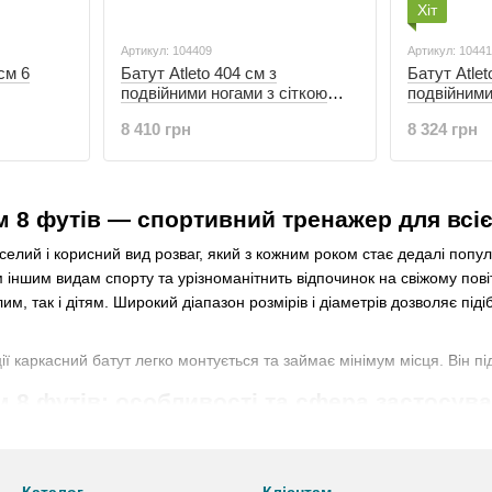
Хіт
Артикул: 104409
Артикул: 1044
см 6
Батут Atleto 404 см з
Батут Atlet
подвійними ногами з сіткою
подвійними
(104409)
(104410)
8 410 грн
8 324 грн
 8 футів — спортивний тренажер для всієї
еселий і корисний вид розваг, який з кожним роком стає дедалі по
іншим видам спорту та урізноманітнить відпочинок на свіжому повітр
им, так і дітям. Широкий діапазон розмірів і діаметрів дозволяє піді
ї каркасний батут легко монтується та займає мінімум місця. Він пі
м 8 футів: особливості та сфера застосув
очасно виступати в ролі ігрового майданчика для дитини та спортив
у, стрибкового полотна, пружин і спеціальної захисної сітки. Це іде
сти час, зміцнити організм, отримати заряд бадьорості та оптимізм