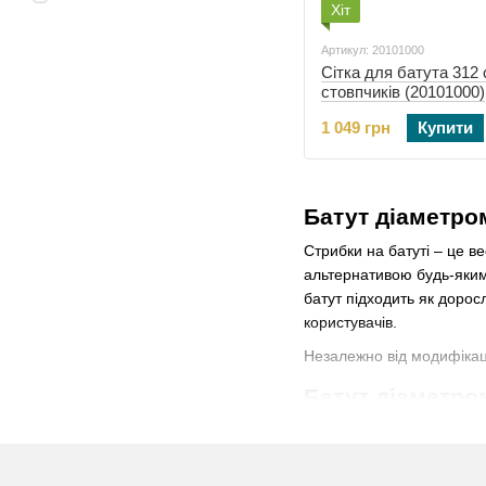
Хіт
Артикул: 20101000
Сітка для батута 312 
стовпчиків (20101000)
1 049 грн
Купити
Батут діаметром
Стрибки на батуті – це в
альтернативою будь-яким 
батут підходить як доросл
користувачів.
Незалежно від модифікаці
Батут діаметро
Батут 2-5 метри може одн
міцного металевого каркас
допоможе їм весело прове