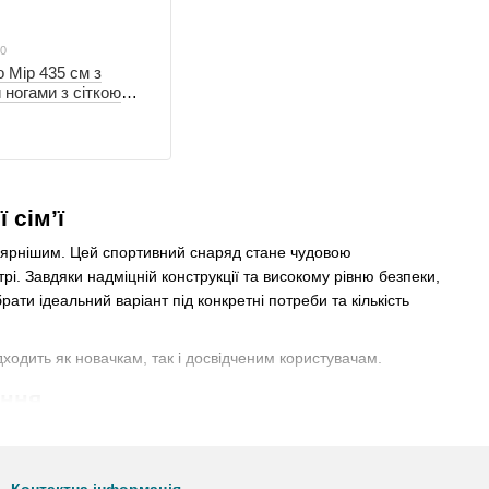
10
o Mip 435 см з
 ногами з сіткою
 сім’ї
пулярнішим. Цей спортивний снаряд стане чудовою
і. Завдяки надміцній конструкції та високому рівню безпеки,
брати ідеальний варіант під конкретні потреби та кількість
дходить як новачкам, так і досвідченим користувачам.
ання
ного тренажера для дорослих членів сім'ї. Він складається з
альний варіант для активних і рухливих дітей. Батут 8 футів
у.