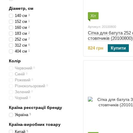
Діаметр, см
140 см
3
Хіт
152 см
1
Артикул: 20100800
160 см
2
Сітка для батута 252 
183 см
2
стовпчиків (20100800)
252 см
7
312 см
6
824 грн
Купити
404 см
1
Колір
Червоний
0
Синій
0
Рожевий
0
Різнокольоровий
0
Зелений
0
Чорний
0
Країна реєстрації бренду
Україна
5
Країна-виробник товару
Китай
5