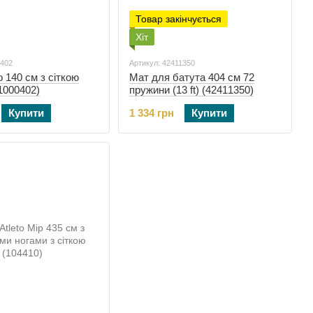
Товар закінчується
Хіт
0402
Артикул: 42411350
o 140 см з сіткою
Мат для батута 404 см 72
1000402)
пружини (13 ft) (42411350)
Купити
1 334 грн
Купити