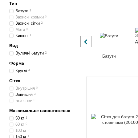
Тип
Батути
2
Захисні кромки
0
Захисні сітки
2
Мати
0
Кишені
1
Вид
Вуличні батути
2
Батути
Форма
Круглі
4
Сітка
Внутрішня
0
Зовнішня
3
Без сітки
0
Максимальне навантаження
50 кг
1
60 кг
0
100 кг
0
150 кг
1