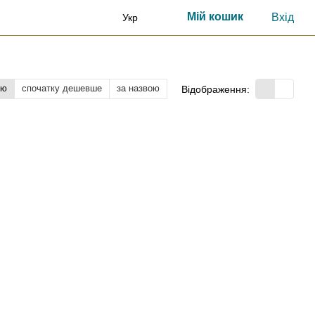
Мій кошик
Вхід
Укр
тю
спочатку дешевше
за назвою
Відображення: