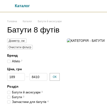
Перейти до основного контенту
Каталог
Головна
Каталог
Батути й аксесуари
Батути 8 футів
Діаметр, см:
Очистити фільтр
Бренд
Atleto
7
Ціна, грн
Від Ціна, грн
До Ціна, грн
ОК
Розділ
Батути й аксесуари
3
Батути
3
Запчастини для батутів
4