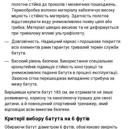
полотна стійка до проколів і механічних пошкоджень.
Термообробка волокон матеріалу забезпечує високу
міцність і стійкість матеріалу. Здатність полотна
відштовхувати воду унеможливлює появу цвілі або
грибка. Матеріал швидко висихає та не деформується
при тривалому впливі ультрафіолету.
Довговічність. Надміцний каркас і порошкове покриття
всіх елементів рами гарантує тривалий термін служби
батута.
Високий рівень безпеки. Використання спеціальних
кронштейнів підвищує стійкість конструкції та
унеможливлює падіння батута в процесі експлуатації.
Захисна сітка перешкоджає випаданню стрибуна за
межу батута.
Вирішивши купити батут 183 см, ви отримаєте не лише
розвиваючу, корисну та захоплюючу іграшку для своєї
дитини, а й повноцінний спортивний тренажер, який
відповідає всім вимогам безпеки.
Критерії вибору батута на 6 футів
Обираючи батут діаметром 6 футів, обов’язково зверніть