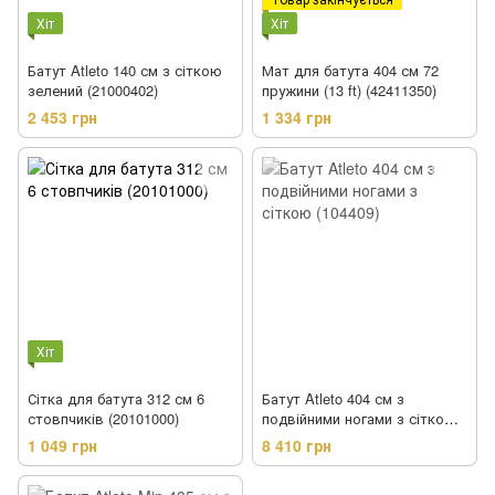
Хіт
Хіт
Батут Atleto 140 см з сіткою
Мат для батута 404 см 72
зелений (21000402)
пружини (13 ft) (42411350)
2 453 грн
1 334 грн
Хіт
Сітка для батута 312 см 6
Батут Atleto 404 см з
стовпчиків (20101000)
подвійними ногами з сіткою
(104409)
1 049 грн
8 410 грн