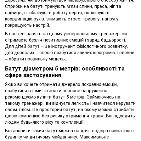
Стрибки на батуті тренують м'язи спини, преса, ніг та
сідниць, стабілізують роботу серця, поліпшують
координацію рухів, знімають стрес, тривогу, напругу,
покращують настрій.
В процесі занять на цьому універсальному тренажері ви
отримаєте безліч позитивних емоцій і заряд бадьорості.
Для дітей
батут
– це інструмент фізіологічного розвитку,
для дорослих – спосіб позбутися зайвих кілограмів. Головне
– обрати правильну модель.
Батут діаметром 5 метрів: особливості та
сфера застосування
Якщо ви хочете отримати джерело яскравих емоцій,
позбутися втоми та зняти нервове напруження,
рекомендуємо купити батут 5 метрів. Займаючись на
такому тренажері, ви відчуєте легкість і навчитеся керувати
своїм тілом. Це просторий батут, на якому можна стрибати
цілою компанією без ризику отримання травм. Він підходить
людям будь-якого віку та комплекції.
Встановити такий батут можна на дачі, подвір’ї приватного
будинку чи дитячому майданчику. Максимальне