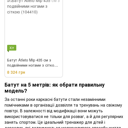
Хіт
Батут Atleto Mip 435 см з
подвійними ногами з сіткою
(104410)
8 324 грн
Батут на 5 метрів: як обрати правильну
модель?
За останні роки каркасні батути стали незамінними
помічниками в організації дозвілля та тренувань на свіжому
повітрі. В залежності від модифікації вони можуть
використовуватися не тільки для розваг, а й для регулярних
занять спортом. Це ідеальний тренажер для дітей і
дорослих, які дотримуються малорухливого способу життя.