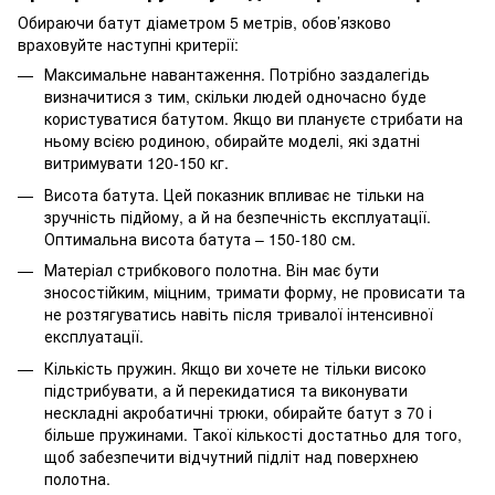
Обираючи батут діаметром 5 метрів, обов’язково
враховуйте наступні критерії:
Максимальне навантаження. Потрібно заздалегідь
визначитися з тим, скільки людей одночасно буде
користуватися батутом. Якщо ви плануєте стрибати на
ньому всією родиною, обирайте моделі, які здатні
витримувати 120-150 кг.
Висота батута. Цей показник впливає не тільки на
зручність підйому, а й на безпечність експлуатації.
Оптимальна висота батута – 150-180 см.
Матеріал стрибкового полотна. Він має бути
зносостійким, міцним, тримати форму, не провисати та
не розтягуватись навіть після тривалої інтенсивної
експлуатації.
Кількість пружин. Якщо ви хочете не тільки високо
підстрибувати, а й перекидатися та виконувати
нескладні акробатичні трюки, обирайте батут з 70 і
більше пружинами. Такої кількості достатньо для того,
щоб забезпечити відчутний підліт над поверхнею
полотна.