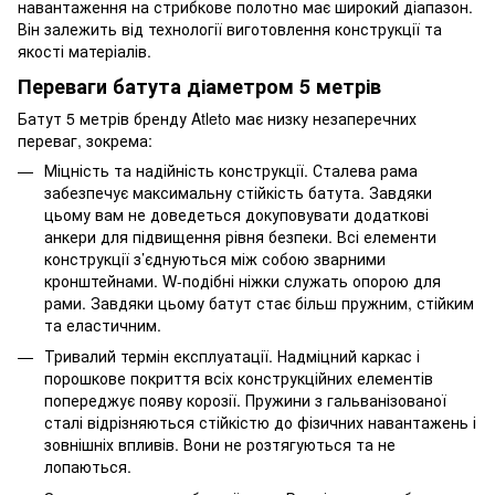
навантаження на стрибкове полотно має широкий діапазон.
Він залежить від технології виготовлення конструкції та
якості матеріалів.
Переваги батута діаметром 5 метрів
Батут 5 метрів бренду Atleto має низку незаперечних
переваг, зокрема:
Міцність та надійність конструкції. Сталева рама
забезпечує максимальну стійкість батута. Завдяки
цьому вам не доведеться докуповувати додаткові
анкери для підвищення рівня безпеки. Всі елементи
конструкції з’єднуються між собою зварними
кронштейнами. W-подібні ніжки служать опорою для
рами. Завдяки цьому батут стає більш пружним, стійким
та еластичним.
Тривалий термін експлуатації. Надміцний каркас і
порошкове покриття всіх конструкційних елементів
попереджує появу корозії. Пружини з гальванізованої
сталі відрізняються стійкістю до фізичних навантажень і
зовнішніх впливів. Вони не розтягуються та не
лопаються.