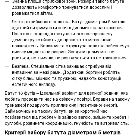
Значна площа стрибкової зони. Розміри такого батута
дозволяють комфортно тренуватися дорослим і
розважатися дітям.
Якість стрибкового полотна. Батут діаметром 5 метрів
здатний витримувати значні динамічні навантаження.
Полотно з водовідштовхувального поліпропілену
демонструє стійкість до проколів та механічних
пошкоджень. Волокниста структура полотна забезпечує
високу міцність на розрив. Завдяки цьому мат не
рветься, не тьмяніє, не розтягується та не тріскається.
Безпека. Спеціальна сітка захищає стрибуна від
випадіння за межі рами. Додаткові бортики роблять
сітку більш міцною та пружною, надають конструкції
естетичного вигляду.
Батут 16 футів – ідеальний варіант для великої родини, яка
любить проводити час на свіжому повітрі. Вправи на такому
тренажері подарують приплив сил і позитивної енергії.
Займаючись на такому батуті, ви за короткий час
позбавитеся від проблем із зайвою вагою, зміцните хребет і
суглоби, розвинете координацію, гнучкість та витривалість.
Критерії вибору батута діаметром 5 метрів