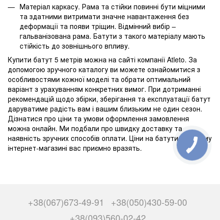
Матеріал каркасу. Рама та стійки повинні бути міцними
та здатними витримати значне навантаження без
деформації та появи тріщин. Відмінний вибір –
гальванізована рама. Батути з такого матеріалу мають
стійкість до зовнішнього впливу.
Купити батут 5 метрів можна на сайті компанії Atleto. За
допомогою зручного каталогу ви можете ознайомитися з
особливостями кожної моделі та обрати оптимальний
варіант з урахуванням конкретних вимог. При дотриманні
рекомендацій щодо збірки, зберігання та експлуатації батут
даруватиме радість вам і вашим близьким не один сезон.
Дізнатися про ціни та умови оформлення замовлення
можна онлайн. Ми подбали про швидку доставку та
наявність зручних способів оплати. Ціни на батути в нашому
інтернет-магазині вас приємно вразять.
+38(067)673-49-91
+38(050)430-59-00
+38(093)560-02-42