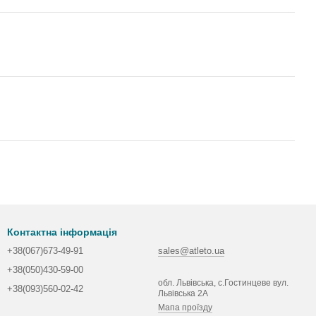
Контактна інформація
+38(067)673-49-91
sales@atleto.ua
+38(050)430-59-00
обл. Львівська, с.Гостинцеве вул.
+38(093)560-02-42
Львівська 2А
Мапа проїзду