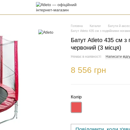
Головна
Каталог
Батути й аксе
Батут Atleto 435 см з подвійними ногами
Батут Atleto 435 см з
червоний (3 місця)
Немає в наявності
Написати відгу
8 556 грн
Колір
Повідомити, коли з'яв