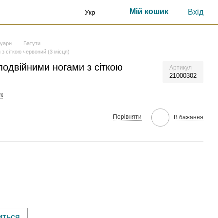
Мій кошик
Вхід
Укр
суари
Батути
 з сіткою червоний (3 місця)
 подвійними ногами з сіткою
Артикул
21000302
к
Порівняти
В бажання
иться