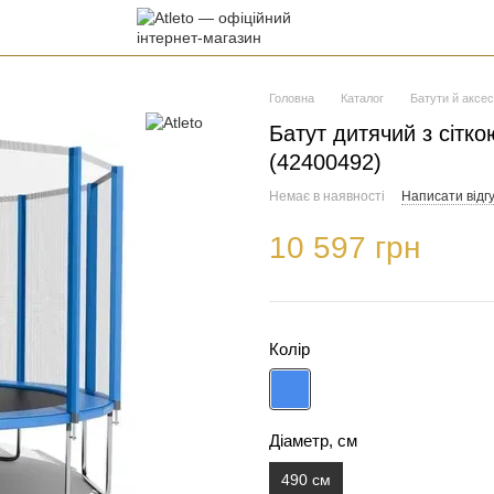
Головна
Каталог
Батути й аксе
Батут дитячий з сітко
(42400492)
Немає в наявності
Написати відгу
10 597 грн
Колір
Діаметр, см
490 см