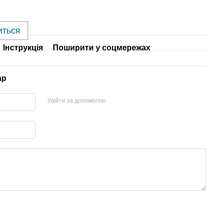
иться
Інструкція
Поширити у соцмережах
ар
Увійти за допомогою