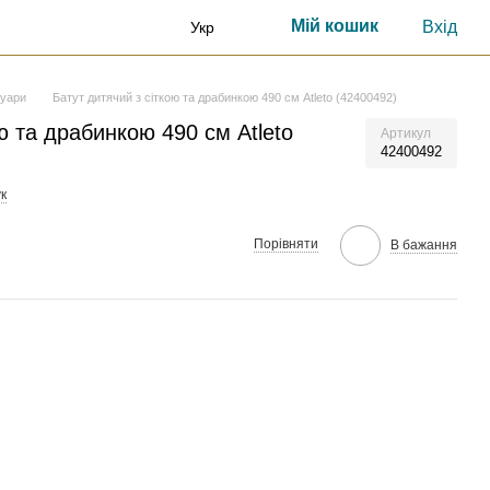
Мій кошик
Вхід
Укр
суари
Батут дитячий з сіткою та драбинкою 490 см Atleto (42400492)
ю та драбинкою 490 см Atleto
Артикул
42400492
к
Порівняти
В бажання