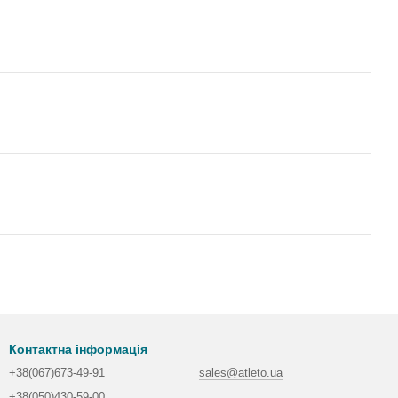
Контактна інформація
+38(067)673-49-91
sales@atleto.ua
+38(050)430-59-00