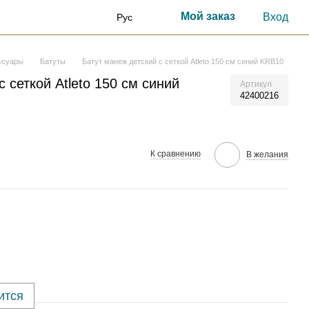
Мой заказ
Вход
Рус
ссуары
Батуты
Батут манеж детский с сеткой Atleto 150 см синий KRB10
 сеткой Atleto 150 см синий
Артикул
42400216
К сравнению
В желания
ится