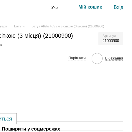
Мій кошик
Вхід
Укр
суари
Батути
Батут Atleto 465 см з сіткою (3 місця) (21000900)
сіткою (3 місця) (21000900)
Артикул
21000900
к
Порівняти
В бажання
иться
Поширити у соцмережах