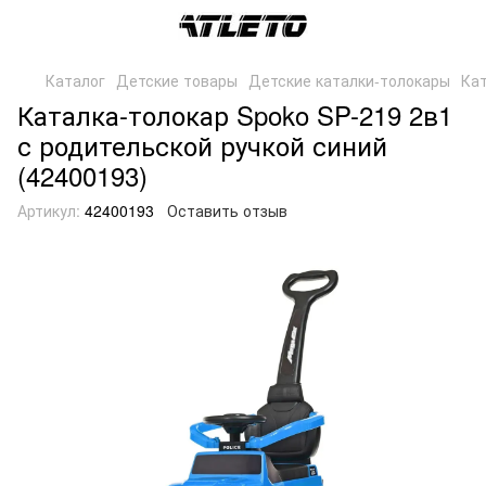
Каталог
Детские товары
Детские каталки-толокары
Кат
Каталка-толокар Spoko SP-219 2в1
с родительской ручкой синий
(42400193)
Артикул:
42400193
Оставить отзыв