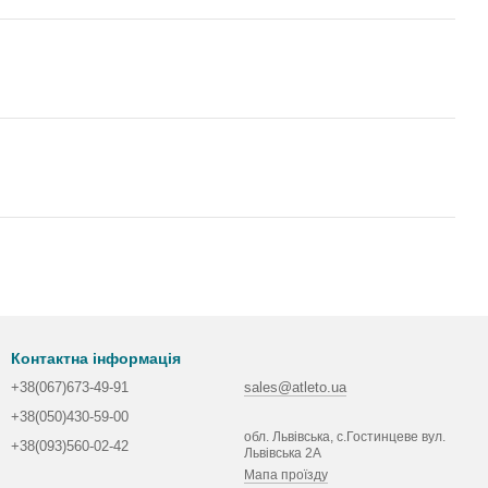
Контактна інформація
+38(067)673-49-91
sales@atleto.ua
+38(050)430-59-00
обл. Львівська, с.Гостинцеве вул.
+38(093)560-02-42
Львівська 2А
Мапа проїзду