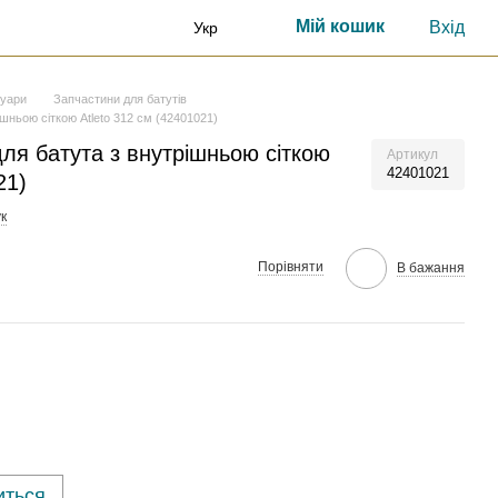
Мій кошик
Вхід
Укр
суари
Запчастини для батутів
шньою сіткою Atleto 312 см (42401021)
ля батута з внутрішньою сіткою
Артикул
42401021
21)
к
Порівняти
В бажання
иться