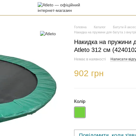
Головна
Каталог
Батути й аксе
Накидка на пружини для батута з внутрі
Накидка на пружини д
Atleto 312 см (424010
Немає в наявності
Написати відгу
902 грн
Колір
Повідомити, коли з'яв