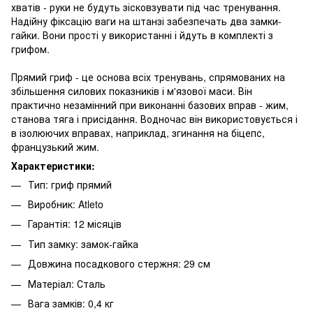
хватів - руки не будуть зісковзувати під час тренування.
Надійну фіксацію ваги на штанзі забезпечать два замки-
гайки. Вони прості у використанні і йдуть в комплекті з
грифом.
Прямий гриф - це основа всіх тренувань, спрямованих на
збільшення силових показників і м'язової маси. Він
практично незамінний при виконанні базових вправ - жим,
станова тяга і присідання. Водночас він використовується і
в ізолюючих вправах, наприклад, згинання на біцепс,
французький жим.
Характеристики:
Тип: гриф прямий
Виробник: Atleto
Гарантія: 12 місяців
Тип замку: замок-гайка
Довжина посадкового стержня: 29 см
Матеріал: Сталь
Вага замків: 0,4 кг