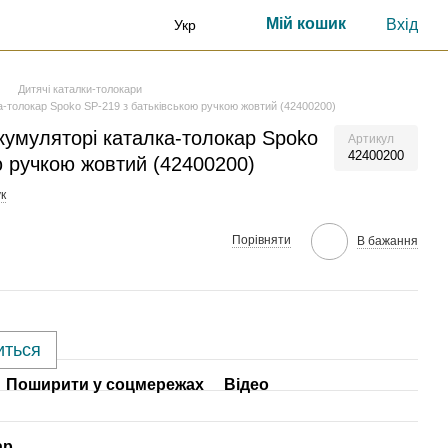
Мій кошик
Вхід
Укр
Дитячі каталки-толокари
-толокар Spoko SP-219 з батьківською ручкою жовтий (42400200)
кумуляторі каталка-толокар Spoko
Артикул
42400200
ю ручкою жовтий (42400200)
к
Порівняти
В бажання
иться
Поширити у соцмережах
Відео
ар