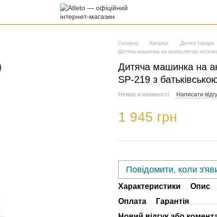
Головна
Каталог
Дитячі товари
Дитяча машинка на акумуляторі каталка
Дитяча машинка на а
SP-219 з батьківсько
Немає в наявності
Написати відгу
1 945 грн
Повідомити, коли з'яв
Характеристики
Опис
Оплата
Гарантія
Новий відгук або комент