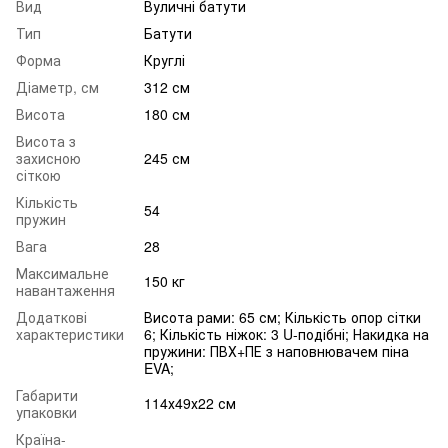
Вид
Вуличні батути
Тип
Батути
Форма
Круглі
Діаметр, см
312 см
Висота
180 см
Висота з
захисною
245 см
сіткою
Кількість
54
пружин
Вага
28
Максимальне
150 кг
навантаження
Додаткові
Висота рами: 65 см; Кількість опор сітки
характеристики
6; Кількість ніжок: 3 U-подібні; Накидка на
пружини: ПВХ+ПЕ з наповнювачем піна
EVA;
Габарити
114х49х22 см
упаковки
Країна-